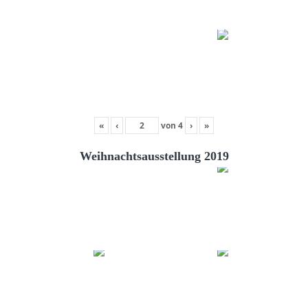
«
‹
von
4
›
»
Weihnachtsausstellung 2019