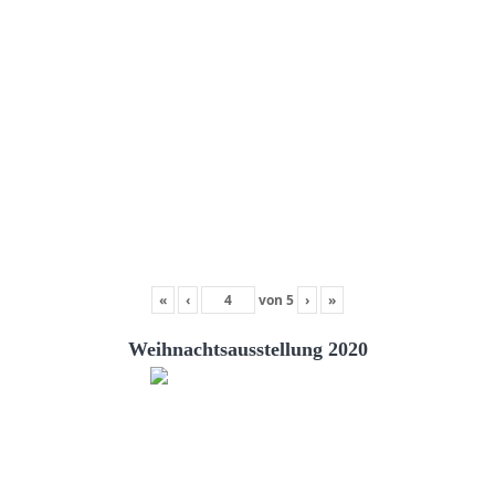
«
‹
von
5
›
»
Weihnachtsausstellung 2020