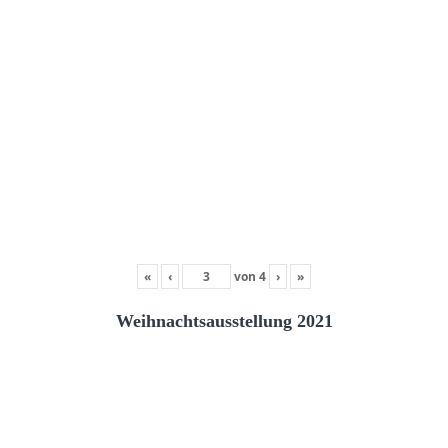
«
‹
von
4
›
»
Weihnachtsausstellung 2021