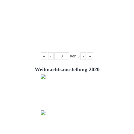
«
‹
von
5
›
»
Weihnachtsausstellung 2020