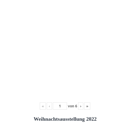
«
‹
von
6
›
»
Weihnachtsausstellung 2022